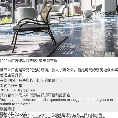
精品酒店裝修設計攻略+效果圖賞析
酒店入口處是常見的透明玻璃，放大視野效果，隨處可見的幾何地板圖案
使酒店更具質..
在線咨詢，解決您的一切裝修問題！→
業務合作郵箱
703183873@qq.com
您有合作的需求和問題或建議可投稿此郵箱
You have cooperation needs, questions or suggestions that you can
submit to this email.
服務熱線
028-8317-7822
版權：Copyright ? 2006-2026 成都朗煜建筑裝飾工程有限公司