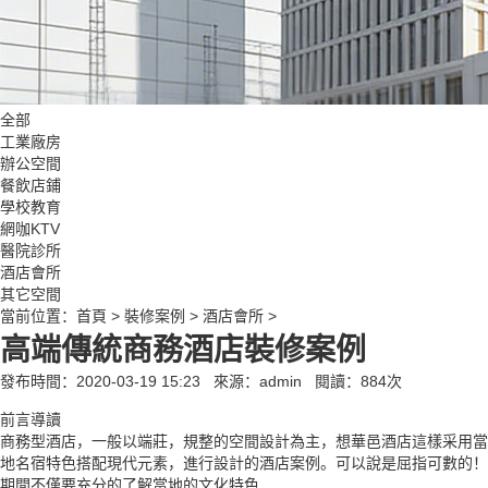
全部
工業廠房
辦公空間
餐飲店鋪
學校教育
網咖KTV
醫院診所
酒店會所
其它空間
當前位置：
首頁
>
裝修案例
>
酒店會所
>
高端傳統商務酒店裝修案例
發布時間：2020-03-19 15:23
來源：admin
閱讀：
884
次
前言導讀
商務型酒店，一般以端莊，規整的空間設計為主，想華邑酒店這樣采用當
地名宿特色搭配現代元素，進行設計的酒店案例。可以說是屈指可數的！
期間不僅要充分的了解當地的文化特色