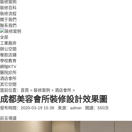
裝修案例
裝修百科
裝修流程
關于我們
聯系我們
全部
工業廠房
辦公空間
餐飲店鋪
學校教育
網咖KTV
醫院診所
酒店會所
其它空間
當前位置：
首頁
>
裝修案例
>
酒店會所
>
成都美容會所裝修設計效果圖
發布時間：2020-03-19 15:38
來源：admin
閱讀：
550
次
前言導讀