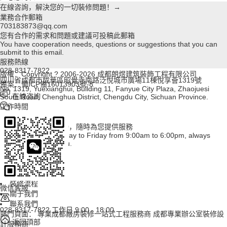
在線咨詢，解決您的一切裝修問題！→
業務合作郵箱
703183873@qq.com
您有合作的需求和問題或建議可投稿此郵箱
You have cooperation needs, questions or suggestions that you can
submit to this email.
服務熱線
028-8317-7822
版權：Copyright ? 2006-2026 成都朗煜建筑裝飾工程有限公司
四川省成都市成華區昭覺寺南路泛悅城市廣場11棟悅享薈1319號
備案：蜀ICP備16013903號-8
No. 1319, Yuexianghui, Building 11, Fanyue City Plaza, Zhaojuesi
在線咨詢
South Road, Chenghua District, Chengdu City, Sichuan Province.
工作時間
周一至周五
上午09:00~下午18:00，隨時為您提供服務
Working hours: Monday to Friday from 9:00am to 6:00pm, always
available to serve you.
首頁
裝修案例
裝修百科
裝修流程
微信客服
關于我們
聯系我們
028-8317-7822
工作日 9:00 - 18:00
熱門頁面：
專業成都廠房裝修一站式工程服務商
成都專業辦公室裝修設
返回頂部
計服務商