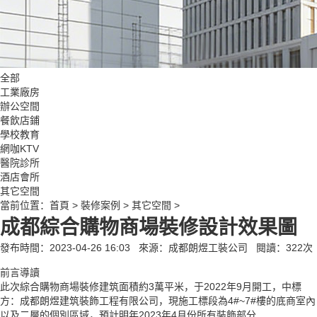
全部
工業廠房
辦公空間
餐飲店鋪
學校教育
網咖KTV
醫院診所
酒店會所
其它空間
當前位置：
首頁
>
裝修案例
>
其它空間
>
成都綜合購物商場裝修設計效果圖
發布時間：2023-04-26 16:03
來源：成都朗煜工裝公司
閱讀：
322
次
前言導讀
此次綜合購物商場裝修建筑面積約3萬平米，于2022年9月開工，中標
方：成都朗煜建筑裝飾工程有限公司，現施工標段為4#~7#樓的底商室內
以及二層的個別區域，預計明年2023年4月份所有裝飾部分