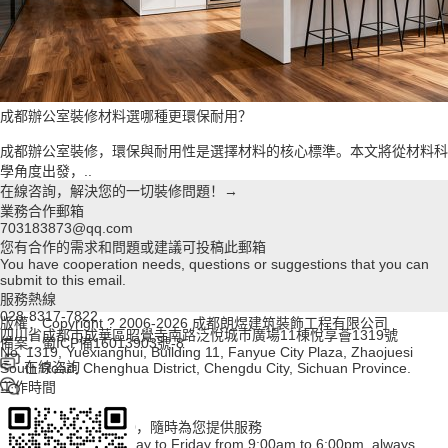
成都辦公室裝修材料選哪種更環保耐用？
成都辦公室裝修，環保與耐用性是選擇材料的核心標準。本文將從材料科
學角度出發，..
在線咨詢，解決您的一切裝修問題！→
業務合作郵箱
703183873@qq.com
您有合作的需求和問題或建議可投稿此郵箱
You have cooperation needs, questions or suggestions that you can
submit to this email.
服務熱線
028-8317-7822
版權：Copyright ? 2006-2026 成都朗煜建筑裝飾工程有限公司
四川省成都市成華區昭覺寺南路泛悅城市廣場11棟悅享薈1319號
備案：蜀ICP備16013903號-8
No. 1319, Yuexianghui, Building 11, Fanyue City Plaza, Zhaojuesi
在線咨詢
South Road, Chenghua District, Chengdu City, Sichuan Province.
工作時間
周一至周五
上午09:00~下午18:00，隨時為您提供服務
Working hours: Monday to Friday from 9:00am to 6:00pm, always