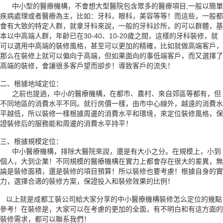
中小型的醫療機構，不會想大型醫院包含眾多的醫療項目,一般以簡單
疾病處理或者醫療為主，比如：牙科，眼科，美容等等！而這些，一般都
會有大致的特定人群，就拿牙科來說，一般的牙科診所，的可以群體，基
本以中高端人群，年齡已在30-40、10-20歲之間，這樣的牙科裝修，就
可以選用中高端的裝修風格，甚至可以更加的精確，比如就做高端客戶，
那么在裝修上就可以偏向于高端，但如果面向的事低端客戶，而又選擇了
高端的裝修，會讓很多客戶望而卻步！導致客戶的流失！
二、根據地域定位：
之前也提過，中小的醫療機構，在都市、農村、來自郊區等都有，但
不同地區的消費水平不同。就行房價一樣，由市中心線外，越遠的消費水
平越低，所以裝修一樣根據周邊的消費水平和環境，來定位裝修風格，保
證裝修后的服務能和周邊的消費水平持平！
三、根據規模定位：
中小醫療機構，排除大醫院來說，還是有大小之分。在規模上，小到
個人，大到企業！不同規模的醫療機構在實力上都會存在很大的差異，無
論是裝修面積，還是裝修的項目預算！所以裝修也要考慮！根據自身的實
力，選擇合適的裝修方案，保證投入和裝修效果的比例！
以上就是成都工裝公司給大家分享的中小醫療機構裝修怎么定位的幾點
參考！在裝修是，大家可以在考慮的更加的全面，有不明白和有這方面的
裝修需求，都可以聯系我們！