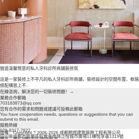
營造溫馨愜意的私人牙科診所商鋪裝修氛
這是一家裝修上不平凡的私人牙科診所商鋪，裝修設計的空間布置、軟裝
搭配構思上不..
在線咨詢，解決您的一切裝修問題！→
業務合作郵箱
703183873@qq.com
您有合作的需求和問題或建議可投稿此郵箱
You have cooperation needs, questions or suggestions that you can
submit to this email.
服務熱線
028-8317-7822
版權：Copyright ? 2006-2026 成都朗煜建筑裝飾工程有限公司
四川省成都市成華區昭覺寺南路泛悅城市廣場11棟悅享薈1319號
備案：蜀ICP備16013903號-8