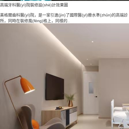
高端牙科醫(yī)院裝修設(shè)計效果圖
美格爾齒科醫(yī)院，是一家引進(jìn)了國際醫(yī)療水準(zhǔn)的高端診
所，同時在裝修風(fēng)格上，同樣的..