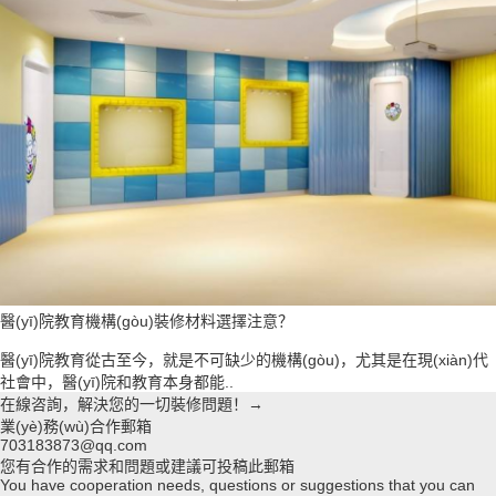
醫(yī)院教育機構(gòu)裝修材料選擇注意？
醫(yī)院教育從古至今，就是不可缺少的機構(gòu)，尤其是在現(xiàn)代
社會中，醫(yī)院和教育本身都能..
在線咨詢，解決您的一切裝修問題！→
業(yè)務(wù)合作郵箱
703183873@qq.com
您有合作的需求和問題或建議可投稿此郵箱
You have cooperation needs, questions or suggestions that you can