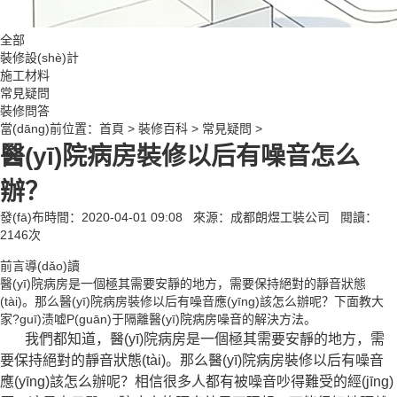
全部
裝修設(shè)計
施工材料
常見疑問
裝修問答
當(dāng)前位置：
首頁
>
裝修百科
>
常見疑問
>
醫(yī)院病房裝修以后有噪音怎么
辦？
發(fā)布時間：2020-04-01 09:08
來源：成都朗煜工裝公司
閱讀：
2146
次
前言導(dǎo)讀
醫(yī)院病房是一個極其需要安靜的地方，需要保持絕對的靜音狀態
(tài)。那么醫(yī)院病房裝修以后有噪音應(yīng)該怎么辦呢？下面教大
家?guī)渍嘘P(guān)于隔離醫(yī)院病房噪音的解決方法。
我們都知道，醫(yī)院病房是一個極其需要安靜的地方，需
要保持絕對的靜音狀態(tài)。那么醫(yī)院病房裝修以后有噪音
應(yīng)該怎么辦呢？相信很多人都有被噪音吵得難受的經(jīng)