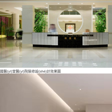
國醫(yī)堂醫(yī)院裝修設(shè)計效果圖