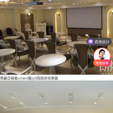
咨询报价
瑪麗亞婦產(chǎn)醫(yī)院裝修效果圖