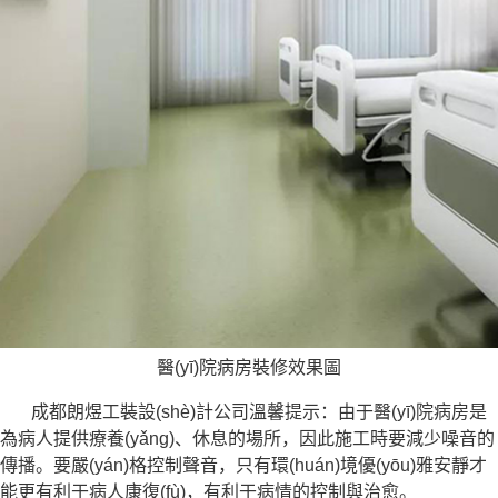
醫(yī)院病房裝修效果圖
成都朗煜工裝設(shè)計公司溫馨提示：由于醫(yī)院病房是
為病人提供療養(yǎng)、休息的場所，因此施工時要減少噪音的
傳播。要嚴(yán)格控制聲音，只有環(huán)境優(yōu)雅安靜才
能更有利于病人康復(fù)，有利于病情的控制與治愈。