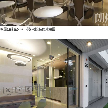
瑪麗亞婦產(chǎn)醫(yī)院裝修效果圖
..