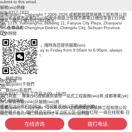
submit to this email.
服務(wù)熱線
028-8317-7822
版權(quán)：Copyright ? 2006-2026 成都朗煜建筑裝飾工程有限公司
四川省成都市成華區(qū)昭覺寺南路泛悅城市廣場11棟悅享薈1319號
備案：蜀ICP備16013903號-8
No. 1319, Yuexianghui, Building 11, Fanyue City Plaza, Zhaojuesi
在線咨詢
South Road, Chenghua District, Chengdu City, Sichuan Province.
工作時間
周一至周五
上午09:00~下午18:00，隨時為您提供服務(wù)
Working hours: Monday to Friday from 9:00am to 6:00pm, always
available to serve you.
首頁
裝修案例
裝修百科
裝修流程
微信客服
關(guān)于我們
聯(lián)系我們
028-8317-7822
工作日 9:00 - 18:00
熱門頁面：
專業(yè)成都廠房裝修一站式工程服務(wù)商
成都專業(yè)
返回頂部
辦公室裝修設(shè)計服務(wù)商
感谢您访问我们的网站，您可能还对以下资源感兴趣：
版權(quán)：Copyright ? 2006-2026 成都朗煜建筑裝飾工程有限公司
国产精品久久-国产精品无码一区二区三区-日韩怡红院-一级在线观看-日
備案號：蜀ICP備16013903號-8
網(wǎng)站地圖
韩有码在线播放-人妻av一区二区三区-91粉色视频-日日爱av-日韩精品极
在线咨询
拨打电话
品-日韩 欧美 中文-国产精品久久久久久无人区-久久中文av-日韩av在线
播-日本久久一级片-日本一区二区三区免费在线观看