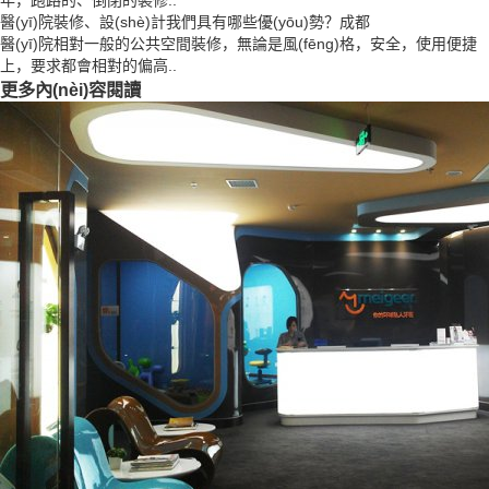
年，跑路的、倒閉的裝修..
醫(yī)院裝修、設(shè)計我們具有哪些優(yōu)勢？成都
醫(yī)院相對一般的公共空間裝修，無論是風(fēng)格，安全，使用便捷
上，要求都會相對的偏高..
更多內(nèi)容閱讀