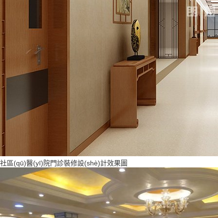
社區(qū)醫(yī)院門診裝修設(shè)計效果圖