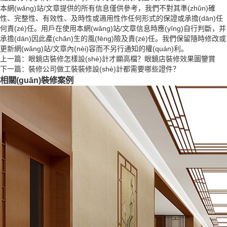
本網(wǎng)站/文章提供的所有信息僅供參考，我們不對其準(zhǔn)確
性、完整性、有效性、及時性或適用性作任何形式的保證或承擔(dān)任
何責(zé)任。用戶在使用本網(wǎng)站/文章信息時應(yīng)自行判斷，并
承擔(dān)因此產(chǎn)生的風(fēng)險及責(zé)任。我們保留隨時修改或
更新網(wǎng)站/文章內(nèi)容而不另行通知的權(quán)利。
上一篇：
眼鏡店裝修怎樣設(shè)計才顯高檔？眼鏡店裝修效果圖鑒賞
下一篇：
裝修公司做工裝裝修設(shè)計都需要哪些證件？
相關(guān)裝修案例