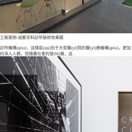
工裝案例-成都牙科診所裝修效果圖
診所機構(gòu)，這樣區(qū)別于大型醫(yī)院的醫(yī)療機構(gòu)，更加
的深入人群。但隨著社會的發(fā)展，這..