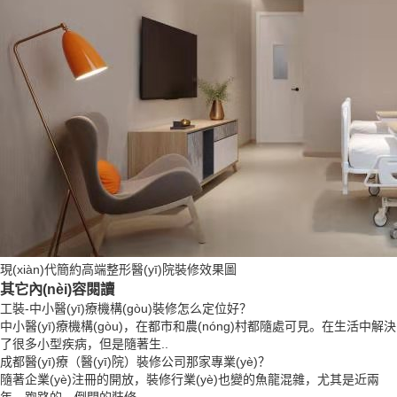
現(xiàn)代簡約高端整形醫(yī)院裝修效果圖
其它內(nèi)容閱讀
工裝-中小醫(yī)療機構(gòu)裝修怎么定位好？
中小醫(yī)療機構(gòu)，在都市和農(nóng)村都隨處可見。在生活中解決
了很多小型疾病，但是隨著生..
成都醫(yī)療（醫(yī)院）裝修公司那家專業(yè)？
隨著企業(yè)注冊的開放，裝修行業(yè)也變的魚龍混雜，尤其是近兩