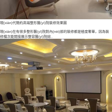
現(xiàn)代簡約高端整形醫(yī)院裝修效果圖
現(xiàn)在有很多整形醫(yī)院對內(nèi)部的裝修都是極度奢華，因為裝
修檔次能間接展示整容醫(yī)院綜..