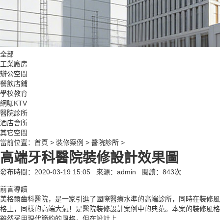
全部
工業廠房
辦公空間
餐飲店鋪
學校教育
網咖KTV
醫院診所
酒店會所
其它空間
當前位置：
首頁
>
裝修案例
>
醫院診所
>
高端牙科醫院裝修設計效果圖
發布時間：2020-03-19 15:05
來源：admin
閱讀：
843
次
前言導讀
美格爾齒科醫院，是一家引進了國際醫療水準的高端診所，同時在裝修風
格上，同樣的高端大氣！是醫院裝修設計案例中的典范。本案的裝修風格
雖然采用現代簡約的風格，但在設計上